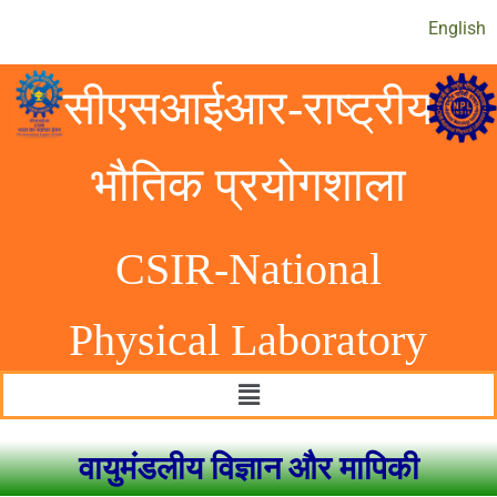
English
सीएसआईआर-राष्ट्रीय
भौतिक प्रयोगशाला
CSIR-National
Physical Laborator
y
वायुमंडलीय विज्ञान और मापिकी