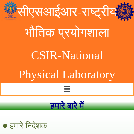
सीएसआईआर-राष्ट्रीय
भौतिक प्रयोगशाला
CSIR-National
Physical Laborator
y
हमारे बारे में
हमारे निदेशक